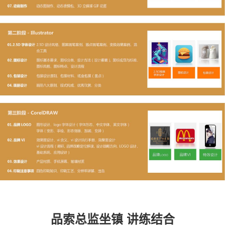
品索总监坐镇 讲练结合