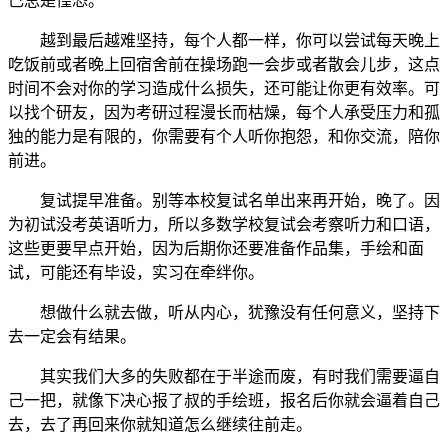
己总是惶恐。
越到最后越难坚持，每个人都一样，你可以尝试每天晚上
吃饭前或者晚上回宿舍前在操场跑一会步或者散会儿步，这点
时间不会对你的学习造成什么损失，还可能让你更有效率。可
以找个研友，因为考研过程漫长而枯燥，每个人承受压力和孤
独的能力是有限的，你需要有个人听你抱怨，和你交流，陪你
前进。
复试提早准备。别等本校复试名单出来再开始，晚了。因
为初试没考英语听力，所以多数学校复试会考察听力和口语，
这些更要早点开始，因为后期你还要准备作品集，手绘和面
试，可能还有毕设，实习在牵绊你。
想做什么就去做，听从内心，犹豫没有任何意义，坚持下
去一定会有结果。
其实我们大多的失败都在于半途而废，有时我们需要逼自
己一把，就像下决心报了叔的手绘班，报名后你就会逼着自己
去，去了再回来你就知道怎么继续往前走。