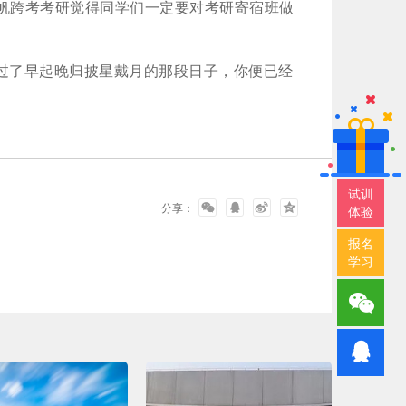
帆跨考考研觉得同学们一定要对考研寄宿班做
过了早起晚归披星戴月的那段日子，你便已经
试训
分享：
体验
报名
学习