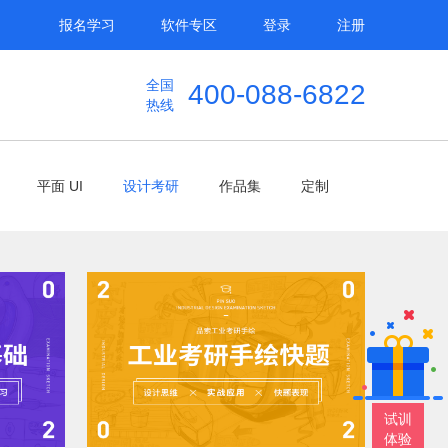
报名学习
软件专区
登录
注册
全国
400-088-6822
热线
平面 UI
设计考研
作品集
定制
试训
体验