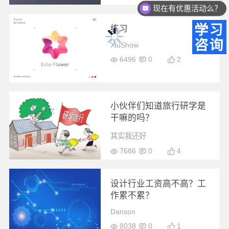
现在有优惠活动么？
练习
XiuShow
6496
0
2
小伙伴们知道旅行研学是
干嘛的吗？
其实我还好
7686
0
4
设计行业工资高不高？工
作累不累？
Danson
8038
0
1