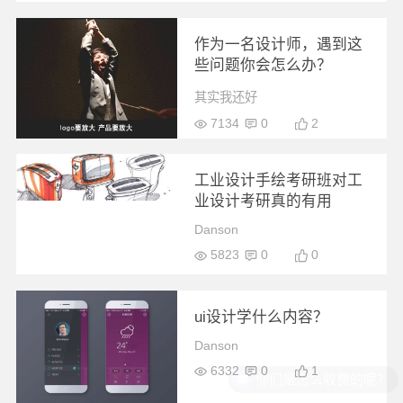
作为一名设计师，遇到这
些问题你会怎么办？
其实我还好
7134
0
2
工业设计手绘考研班对工
业设计考研真的有用
Danson
5823
0
0
ui设计学什么内容？
Danson
6332
0
1
你们是怎么收费的呢？