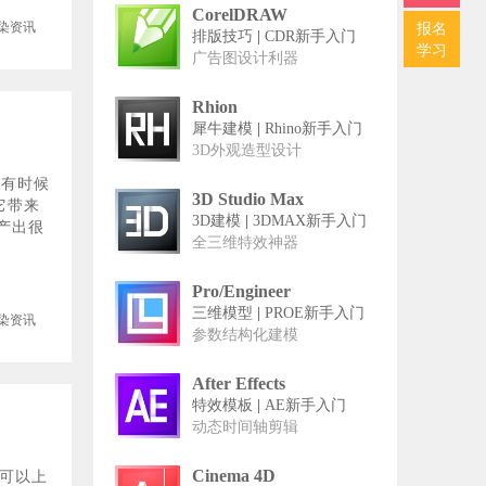
CorelDRAW
染资讯
报名
排版技巧
|
CDR新手入门
学习
广告图设计利器
Rhion
犀牛建模
|
Rhino新手入门
3D外观造型设计
，有时候
3D Studio Max
它带来
3D建模
|
3DMAX新手入门
产出很
全三维特效神器
Pro/Engineer
三维模型
|
PROE新手入门
染资讯
参数结构化建模
After Effects
特效模板
|
AE新手入门
动态时间轴剪辑
Cinema 4D
，可以上