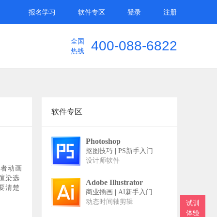
报名学习
软件专区
登录
注册
全国
400-088-6822
热线
软件专区
Photoshop
抠图技巧
|
PS新手入门
设计师软件
或者动画
渲染选
Adobe Illustrator
要清楚
商业插画
|
AI新手入门
动态时间轴剪辑
试训
体验