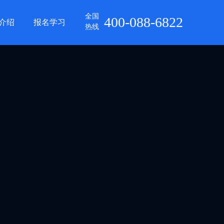
全国
400-088-6822
介绍
报名学习
热线