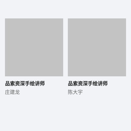
品索资深手绘讲师
品索资深手绘讲师
庄建龙
陈大宇