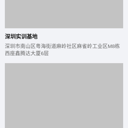
深圳实训基地
深圳市南山区粤海街道麻岭社区麻雀岭工业区M8栋
西座鑫腾达大厦6层