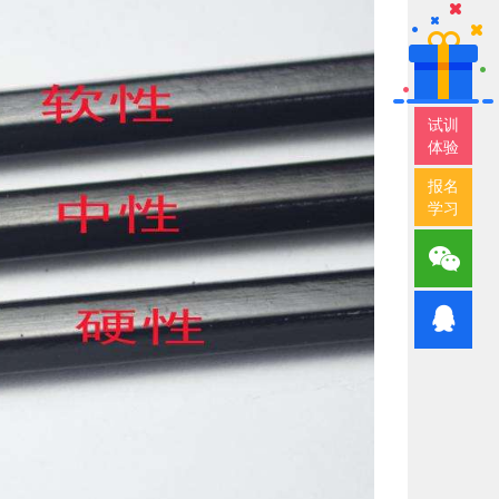
试训
体验
报名
学习