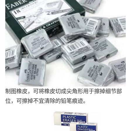
制图橡皮，可将橡皮切成尖角形用于擦掉细节部
位，可擦掉不宜清除的铅笔痕迹。