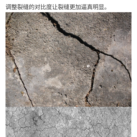
调整裂缝的对比度让裂缝更加逼真明显。