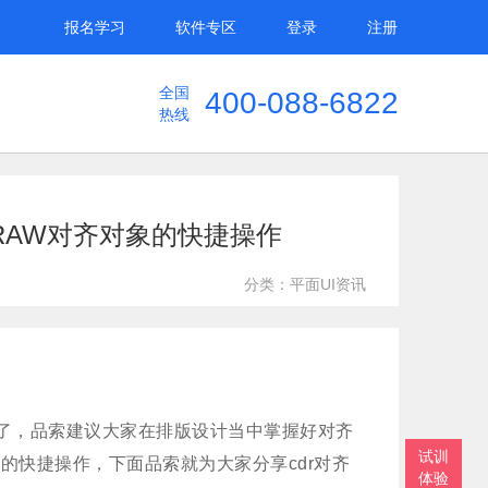
报名学习
软件专区
登录
注册
全国
400-088-6822
热线
DRAW对齐对象的快捷操作
分类：平面UI资讯
了，品索建议大家在排版设计当中掌握好对齐
试训
齐的快捷操作，下面品索就为大家分享cdr对齐
体验