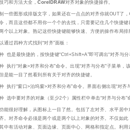
技巧和方法大全，
CorelDRAW
对齐对象的快捷操作。
制一些图形或排版文字，如果还在一点点的对齐你就OUT了，C
令，而且这些都不用你一个个的去找，只需要记住几个快捷键
两个以上对象。熟记这些快捷键能够快速、方便的操作布局排
以通过四种方式找到“对齐”面板：
种 也是最快捷的，按快捷键“Ctrl+Shift+A”即可调出“对齐与
种 执行“对象>对齐和分布”命令。出现“对齐与分布”子菜单
但是能一目了然看到所有关于对齐的快捷键。
种 执行“窗口>泊坞窗>对齐和分布”命令。界面右侧出现“对齐
种 选中要对齐的对象（至少2个）属性栏中单击“对齐与分布”
功能很好理解，从图标上一目了然。包括了左对齐、水平居中
齐。对齐命令必须是两个或是两个以上对象的对齐。不仅如此，C
其中有活动对象、页面边缘、页面中心、网格和指定点。利用