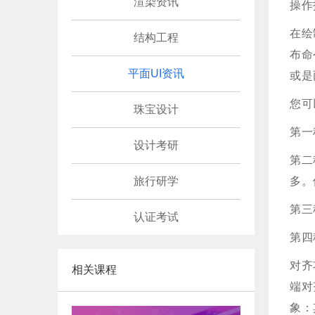
渲染资讯
操作
在绘
结构工程
布命
平面UI资讯
或是
您可
珠宝设计
第一
设计考研
第二
旅行研学
多。
第三
认证考试
第四
对齐
相关课程
端对
象：